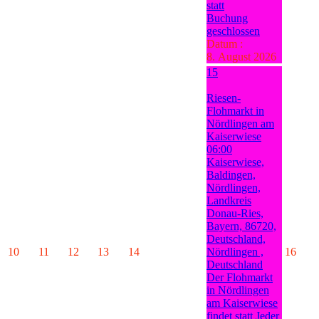
statt
Buchung
geschlossen
Datum :
8. August 2026
15
Riesen-
Flohmarkt in
Nördlingen am
Kaiserwiese
06:00
Kaiserwiese,
Baldingen,
Nördlingen,
Landkreis
Donau-Ries,
Bayern, 86720,
Deutschland,
10
11
12
13
14
Nördlingen ,
16
Deutschland
Der Flohmarkt
in Nördlingen
am Kaiserwiese
findet statt Jeder