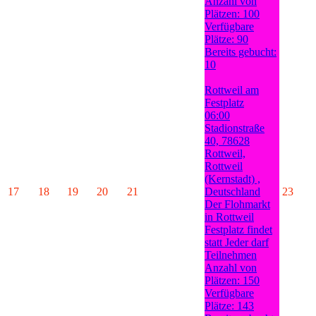
Anzahl von
Plätzen: 100
Verfügbare
Plätze: 90
Bereits gebucht:
10
Rottweil am
Festplatz
06:00
Stadionstraße
40, 78628
Rottweil,
Rottweil
(Kernstadt) ,
17
18
19
20
21
Deutschland
23
Der Flohmarkt
in Rottweil
Festplatz findet
statt Jeder darf
Teilnehmen
Anzahl von
Plätzen: 150
Verfügbare
Plätze: 143