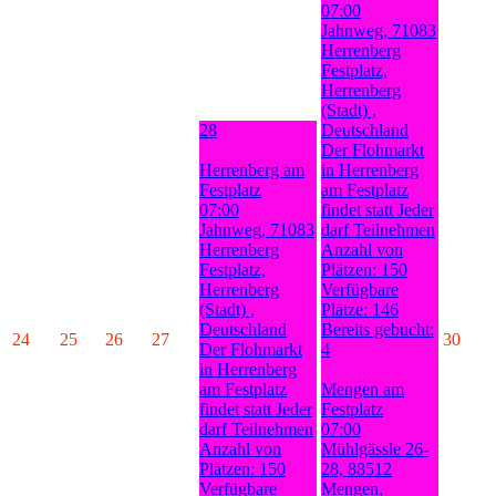
07:00
Jahnweg, 71083
Herrenberg
Festplatz,
Herrenberg
(Stadt) ,
28
Deutschland
Der Flohmarkt
Herrenberg am
in Herrenberg
Festplatz
am Festplatz
07:00
findet statt Jeder
Jahnweg, 71083
darf Teilnehmen
Herrenberg
Anzahl von
Festplatz,
Plätzen: 150
Herrenberg
Verfügbare
(Stadt) ,
Plätze: 146
Deutschland
Bereits gebucht:
24
25
26
27
30
Der Flohmarkt
4
in Herrenberg
am Festplatz
Mengen am
findet statt Jeder
Festplatz
darf Teilnehmen
07:00
Anzahl von
Mühlgässle 26-
Plätzen: 150
28, 88512
Verfügbare
Mengen,