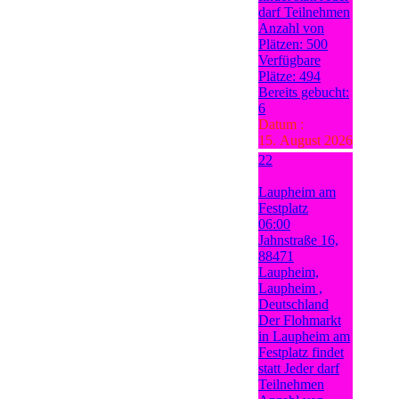
darf Teilnehmen
Anzahl von
Plätzen: 500
Verfügbare
Plätze: 494
Bereits gebucht:
6
Datum :
15. August 2026
22
Laupheim am
Festplatz
06:00
Jahnstraße 16,
88471
Laupheim,
Laupheim ,
Deutschland
Der Flohmarkt
in Laupheim am
Festplatz findet
statt Jeder darf
Teilnehmen