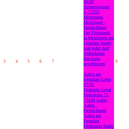
06:00
Bongertwasen
4, 72555
Metzingen,
Metzingen ,
Deutschland
Der Flohmarkt
in Metzingen am
Festplatz findet
statt jeder darf
Teilnehmen
Buchung
3
4
5
6
7
9
geschlossen
Aalen am
Festplatz Greut
07:00
Festplatz Greut
Parkstraße 21,
73430 Aalen,
Aalen ,
Deutschland
Aalen am
Festplatz
Flohmarkt findet