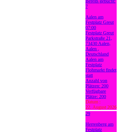
Bereits gebucht:
7
Aalen am
Festplatz Greut
07:00
Festplatz Greut
Parkstraße 21,
73430 Aalen,
Aalen ,
Deutschland
Aalen am
Festplatz
Flohmarkt findet
statt
Anzahl von
Plätzen: 200
Verfügbare
Plätze: 200
Datum :
22. August 2026
29
Herrenberg am
Festplatz