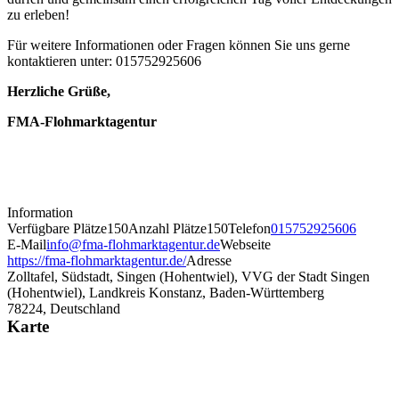
zu erleben!
Für weitere Informationen oder Fragen können Sie uns gerne
kontaktieren unter: 015752925606
Herzliche Grüße,
FMA-Flohmarktagentur
Information
Verfügbare Plätze
150
Anzahl Plätze
150
Telefon
015752925606
E-Mail
info@fma-flohmarktagentur.de
Webseite
https://fma-flohmarktagentur.de/
Adresse
Zolltafel, Südstadt, Singen (Hohentwiel), VVG der Stadt Singen
(Hohentwiel), Landkreis Konstanz, Baden-Württemberg
78224, Deutschland
Karte