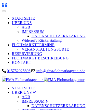
Jahr
Monat
Jahr
Monat
STARTSEITE
UBER UNS
AGB
IMPRESSUM
DATENSCHUTZERKLÄRUNG
Widerruf / Rückerstattung
FLOHMARKTTERMİNE
VERANSTALTUNGSORTE
RESERVIERUNG
FLOHMARKT BESCHREIBUNG
KONTAKT
015752925606
info@ fma-flohmarktagentur.de
STARTSEITE
UBER UNS
AGB
IMPRESSUM
DATENSCHUTZERKLÄRUNG