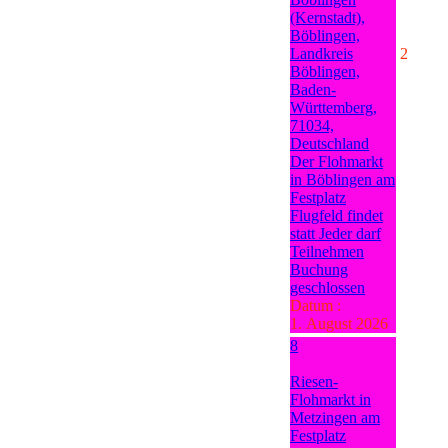
(Kernstadt),
Böblingen,
Landkreis
2
Böblingen,
Baden-
Württemberg,
71034,
Deutschland
Der Flohmarkt
in Böblingen am
Festplatz
Flugfeld findet
statt Jeder darf
Teilnehmen
Buchung
geschlossen
Datum :
1. August 2026
8
Riesen-
Flohmarkt in
Metzingen am
Festplatz