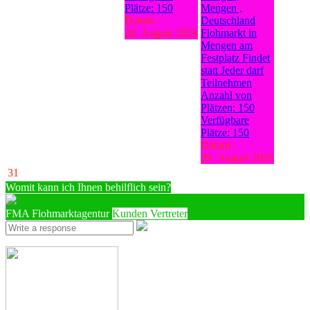
Plätze: 150
Mengen ,
Datum :
Deutschland
28. August 2026
Flohmarkt in
Mengen am
Festplatz Findet
statt Jeder darf
Teilnehmen
Anzahl von
Plätzen: 150
Verfügbare
Plätze: 150
Datum :
29. August 2026
31
Womit kann ich Ihnen behilflich sein?
FMA Flohmarktagentur
Kunden Vertreter